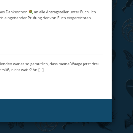
liches Dankeschön
an alle Antragsteller unter Euch. Ich
h eingehender Prüfung der von Euch eingereichten
Benden war es so gemütlich, dass meine Waage jetzt drei
ersüß, nicht wahr? An […]