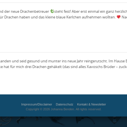
 und der neue Drachenbetreuer
steht fest! Aber erst einmal ein ganz herz
z für Drachen haben und das kleine blaue Kerlchen aufnehmen wollten.
Nac
rstanden und seid gesund und munter ins neue Jahr reingerutscht. Im Hause 
ke hat für mich drei Drachen gehäkelt (das sind alles Xavoschs Brüder – zuck
Impressum/Disclaimer
Datenschutz
Kontakt & Newsletter
Copyright © 2026 Johanna Benden. All rights reserved.