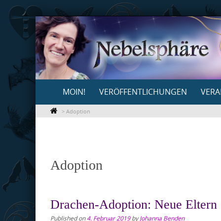
Skip
to
content
Skip
MOIN!
VERÖFFENTLICHUNGEN
VERA
to
content
>
Adoption
Adoption
Drachen-Adoption: Neue Eltern
Published on
4. Februar 2019
by
Johanna Benden