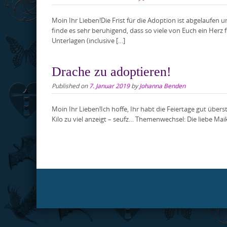
Moin Ihr Lieben!Die Frist für die Adoption ist abgelaufen
finde es sehr beruhigend, dass so viele von Euch ein Her
Unterlagen (inclusive […]
Drache zu adoptieren!
Published on
7. Januar 2019
by
Johanna Benden
Moin Ihr Lieben!Ich hoffe, Ihr habt die Feiertage gut übe
Kilo zu viel anzeigt – seufz… Themenwechsel: Die liebe Mai