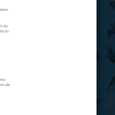
, dann
cht du
lst du
chts
ich die