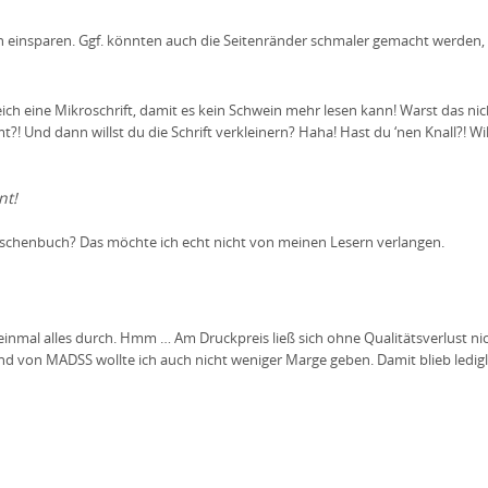
en einsparen. Ggf. könnten auch die Seitenränder schmaler gemacht werden
eich eine Mikroschrift, damit es kein Schwein mehr lesen kann! Warst das ni
t?! Und dann willst du die Schrift verkleinern? Haha! Hast du ‘nen Knall?! Wil
nt!
 Taschenbuch? Das möchte ich echt nicht von meinen Lesern verlangen.
einmal alles durch. Hmm … Am Druckpreis ließ sich ohne Qualitätsverlust ni
 von MADSS wollte ich auch nicht weniger Marge geben. Damit blieb ledigl