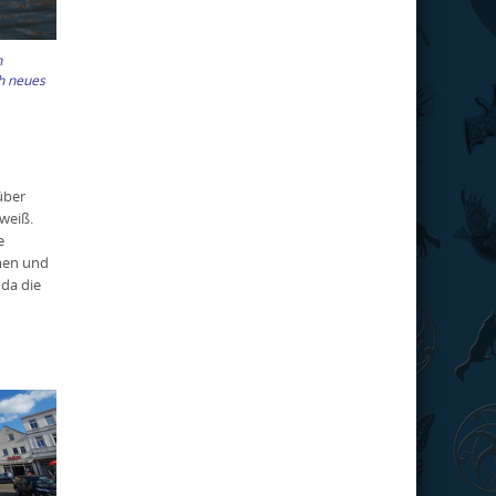
n
ch neues
über
weiß.
e
ämen und
 da die