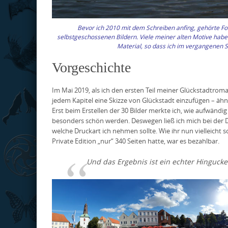
Bevor ich 2010 mit dem Schreiben anfing, gehörte F
selbstgeschossenen Bildern. Viele meiner alten Motive haben 
Material, so dass ich im vergangenen S
Vorgeschichte
Im Mai 2019, als ich den ersten Teil meiner Glückstadtroma
jedem Kapitel eine Skizze von Glückstadt einzufügen – ähn
Erst beim Erstellen der 30 Bilder merkte ich, wie aufwändi
besonders schön werden. Deswegen ließ ich mich bei der 
welche Druckart ich nehmen sollte. Wie ihr nun vielleicht
Private Edition „nur“ 340 Seiten hatte, war es bezahlbar.
Und das Ergebnis ist ein echter Hinguck