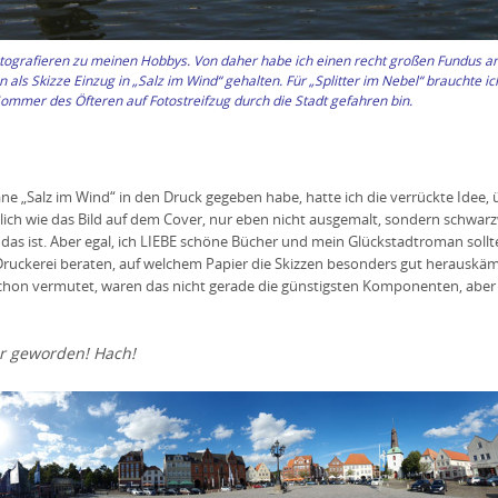
otografieren zu meinen Hobbys. Von daher habe ich einen recht großen Fundus a
als Skizze Einzug in „Salz im Wind“ gehalten. Für „Splitter im Nebel“ brauchte i
ommer des Öfteren auf Fotostreifzug durch die Stadt gefahren bin.
ne „Salz im Wind“ in den Druck gegeben habe, hatte ich die verrückte Idee, 
lich wie das Bild auf dem Cover, nur eben nicht ausgemalt, sondern schwarz
g das ist. Aber egal, ich LIEBE schöne Bücher und mein Glückstadtroman sollt
Druckerei beraten, auf welchem Papier die Skizzen besonders gut herausk
 schon vermutet, waren das nicht gerade die günstigsten Komponenten, aber
er geworden! Hach!