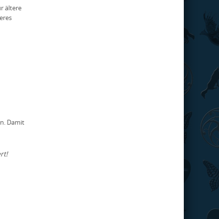
r ältere
eres
rn. Damit
rt!