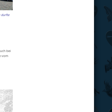
 durfte
Buch bei
he vom