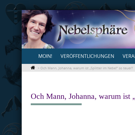
Skip
to
content
Skip
MOIN!
VERÖFFENTLICHUNGEN
VERA
to
content
>
Och Mann, Johanna, warum ist „Splitter im Nebel“ so teuer?
Och Mann, Johanna, warum ist „S