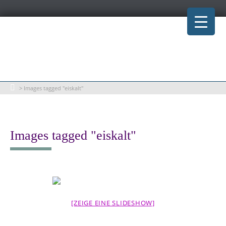
Skip
to
content
>
Images tagged "eiskalt"
Images tagged "eiskalt"
[ZEIGE EINE SLIDESHOW]